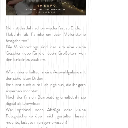
Nun ist das Jahr schon wieder fast zu Ende.
Habt ihr als Familie ein paar Meilensteine
festgehalten?
Die Minishootings sind ideal um eine kleine
Geschenkidee für die lieben Großeltern von
den Enkeln zu zaubern.
Wie immer erhaltet ihr eine Auswahlgalerie mit
den schönsten Bildern.
Ihr sucht euch eure Lieblinge aus, die ihr gern
erwerben möchtet.
Nach der finalen Bearbeitung erhaltet ihr sie
digital als Download.
Wer optional noch Abzüge oder kleine
Fotogeschenke über mich gestalten lassen
möchte, lasst es mich gerne wissen!