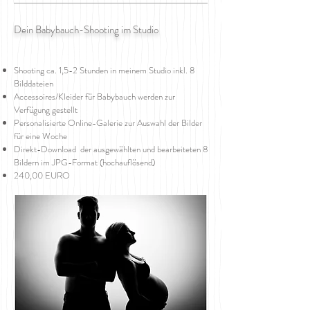
Dein Babybauch-Shooting im Studio
Shooting ca. 1,5-2 Stunden in meinem Studio inkl. 8
Bilddateien
Accessoires/Kleider für Babybauch werden zur
Verfügung gestellt
Personalisierte Online-Galerie zur Auswahl der Bilder
für eine Woche
Direkt-Download der ausgewählten und bearbeiteten 8
Bildern im JPG-Format (hochauflösend)
240,00 EURO