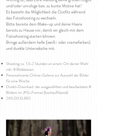
und/oder unruhige bzw. zu bunte Motive hat!
Es besteht die Möglichkeit die Outfits während
des Fotoshooting zu wechseln.
Bitte bereite dein Make-up und deine Haare
bereits zu Hause vor, damit wir gleich mit dem
Fotoshooting starten können.
Bringe außerdem helle (weiß- oder cremefarben)
und dunkle Unterwäsche mit.
Shooting ca. 1,5-2 Stunden an einem Ort deiner Wahl
inkl. 8 Bilddateien
Personalisierte Online-Galerie zur Auswahl der Bilder
für eine Woche
Direkt-Download der ausgewählten und bearbeiteten 8
Bildern im JPG-Format (hochauflösend)
240,00 EURO